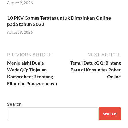
August 9, 2026
10 PKV Games Teratas untuk Dimainkan Online
pada tahun 2023
August 9, 2026
PREVIOUS ARTICLE
NEXT ARTICLE
Menjelajahi Dunia
Temui DatukQQ: Bintang
WedeQQ: Tinjauan
Baru di Komunitas Poker
Komprehensif tentang
Online
Fitur dan Penawarannya
Search
SEARCH