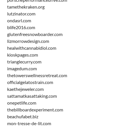
tamethekraken.org
lutzinator.com
ondasrl.com
blife2016.com
glutenfreesnowboarder.com
lizmorrowdesign.com
healwithcannabidiol.com
kioskpages.com
trianglecurry.com
imagedum.com
thetowerswellnessretreat.com
officialgelatostrain.com
kaethejeweler.com
sattamatkasattaking.com
onepetlife.com
thebillboardexperiment.com
beachufabet.biz
mon-tresse-de-lit.com