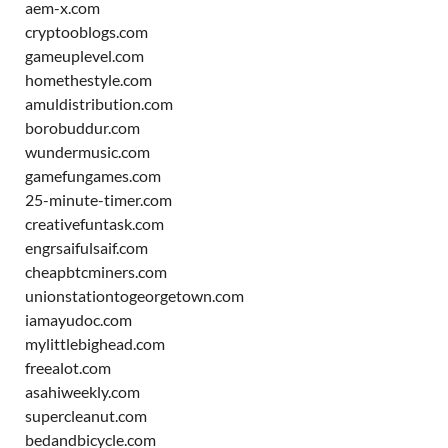
aem-x.com
cryptooblogs.com
gameuplevel.com
homethestyle.com
amuldistribution.com
borobuddur.com
wundermusic.com
gamefungames.com
25-minute-timer.com
creativefuntask.com
engrsaifulsaif.com
cheapbtcminers.com
unionstationtogeorgetown.com
iamayudoc.com
mylittlebighead.com
freealot.com
asahiweekly.com
supercleanut.com
bedandbicycle.com