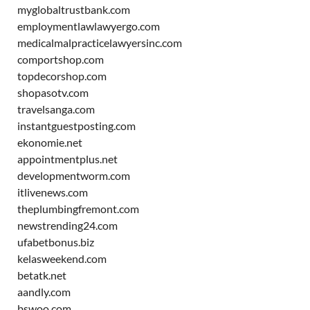
myglobaltrustbank.com
employmentlawlawyergo.com
medicalmalpracticelawyersinc.com
comportshop.com
topdecorshop.com
shopasotv.com
travelsanga.com
instantguestposting.com
ekonomie.net
appointmentplus.net
developmentworm.com
itlivenews.com
theplumbingfremont.com
newstrending24.com
ufabetbonus.biz
kelasweekend.com
betatk.net
aandly.com
bswoo.com