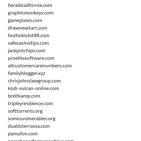
heraldcalifornia.com
graphicmonkeys.com
gamepixies.com
drawneastart.com
fasthokislot88.com
safecasinotips.com
jackpotchips.com
proelitesoftware.com
allcustomercarenumbers.com
familyblogger.xyz
chrisjohnslawgroup.com
klub-vulcan-online.com
breitkamp.com
tripleyresidence.com
softtorrents.org
somosvulnerables.org
duatloterrassa.com
pamufon.com
porscheperformancedrive.com