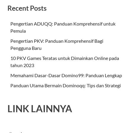
Recent Posts
Pengertian ADUQQ: Panduan Komprehensif untuk
Pemula
Pengertian PKV: Panduan Komprehensif Bagi
Pengguna Baru
10 PKV Games Teratas untuk Dimainkan Online pada
tahun 2023
Memahami Dasar-Dasar Domino99: Panduan Lengkap
Panduan Utama Bermain Dominoqq: Tips dan Strategi
LINK LAINNYA