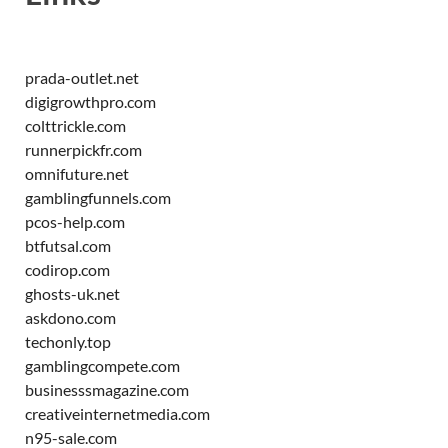
prada-outlet.net
digigrowthpro.com
colttrickle.com
runnerpickfr.com
omnifuture.net
gamblingfunnels.com
pcos-help.com
btfutsal.com
codirop.com
ghosts-uk.net
askdono.com
techonly.top
gamblingcompete.com
businesssmagazine.com
creativeinternetmedia.com
n95-sale.com