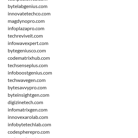
bytelabgenius.com
innovatetechco.com
magdynopro.com
infoplazapro.com
techreviveit.com
infowavexpert.com
bytegeniusco.com
codematrixhub.com
techsenseplus.com
infoboostgenius.com
techwavegen.com
bytesavvypro.com
byteinsightgen.com
digizinetech.com
infomatrixgen.com
innovexarolab.com
infobytetechlab.com
codespherepro.com