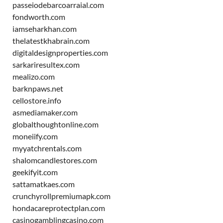
passeiodebarcoarraial.com
fondworth.com
iamseharkhan.com
thelatestkhabrain.com
digitaldesignproperties.com
sarkariresultex.com
mealizo.com
barknpaws.net
cellostore.info
asmediamaker.com
globalthoughtonline.com
moneiify.com
myyatchrentals.com
shalomcandlestores.com
geekifyit.com
sattamatkaes.com
crunchyrollpremiumapk.com
hondacareprotectplan.com
casinogamblingcasino.com