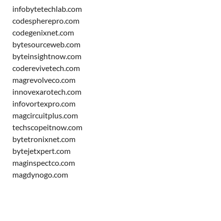
infobytetechlab.com
codespherepro.com
codegenixnet.com
bytesourceweb.com
byteinsightnow.com
coderevivetech.com
magrevolveco.com
innovexarotech.com
infovortexpro.com
magcircuitplus.com
techscopeitnow.com
bytetronixnet.com
bytejetxpert.com
maginspectco.com
magdynogo.com