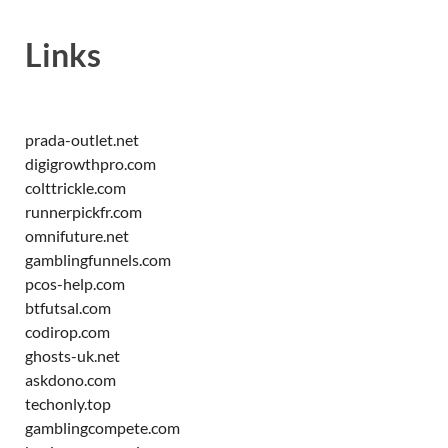
Links
prada-outlet.net
digigrowthpro.com
colttrickle.com
runnerpickfr.com
omnifuture.net
gamblingfunnels.com
pcos-help.com
btfutsal.com
codirop.com
ghosts-uk.net
askdono.com
techonly.top
gamblingcompete.com