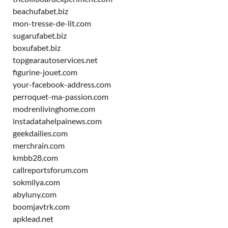
beachufabet.biz
mon-tresse-de-lit.com
sugarufabet.biz
boxufabet.biz
topgearautoservices.net
figurine-jouet.com
your-facebook-address.com
perroquet-ma-passion.com
modrenlivinghome.com
instadatahelpainews.com
geekdailies.com
merchrain.com
kmbb28.com
callreportsforum.com
sokmilya.com
abyluny.com
boomjavtrk.com
apklead.net