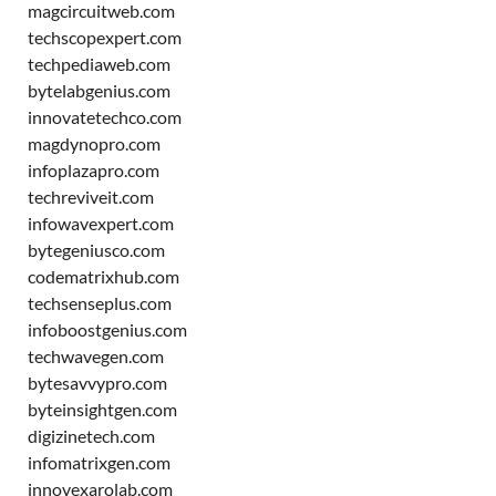
magcircuitweb.com
techscopexpert.com
techpediaweb.com
bytelabgenius.com
innovatetechco.com
magdynopro.com
infoplazapro.com
techreviveit.com
infowavexpert.com
bytegeniusco.com
codematrixhub.com
techsenseplus.com
infoboostgenius.com
techwavegen.com
bytesavvypro.com
byteinsightgen.com
digizinetech.com
infomatrixgen.com
innovexarolab.com