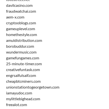
davilcasino.com
fraudwatchai.com
aem-x.com
cryptooblogs.com
gameuplevel.com
homethestyle.com
amuldistribution.com
borobuddur.com
wundermusic.com
gamefungames.com
25-minute-timer.com
creativefuntask.com
engrsaifulsaif.com
cheapbtcminers.com
unionstationtogeorgetown.com
iamayudoc.com
mylittlebighead.com
freealot.com