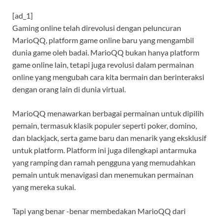
[ad_1]
Gaming online telah direvolusi dengan peluncuran
MarioQQ, platform game online baru yang mengambil
dunia game oleh badai. MarioQQ bukan hanya platform
game online lain, tetapi juga revolusi dalam permainan
online yang mengubah cara kita bermain dan berinteraksi
dengan orang lain di dunia virtual.
MarioQQ menawarkan berbagai permainan untuk dipilih
pemain, termasuk klasik populer seperti poker, domino,
dan blackjack, serta game baru dan menarik yang eksklusif
untuk platform. Platform ini juga dilengkapi antarmuka
yang ramping dan ramah pengguna yang memudahkan
pemain untuk menavigasi dan menemukan permainan
yang mereka sukai.
Tapi yang benar -benar membedakan MarioQQ dari