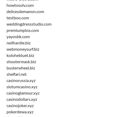
howtosolv.com
delicesdemanon.com
testboo.com
weddingdressstudio.com
premiumplox.com
yayosbk.com
neilhardie.biz
webmoneysurf.biz
kolohebluet.biz
shootermask.biz
busterwheel.biz
shelfari.net
casinorussia.xyz
slotumcasino.xyz
casinoglamour.xyz
casinodollars.xyz
casinojoker.xyz
pokerdewa.xyz