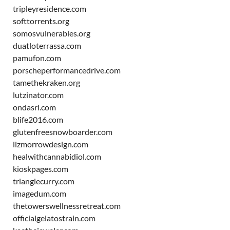
tripleyresidence.com
softtorrents.org
somosvulnerables.org
duatloterrassa.com
pamufon.com
porscheperformancedrive.com
tamethekraken.org
lutzinator.com
ondasrl.com
blife2016.com
glutenfreesnowboarder.com
lizmorrowdesign.com
healwithcannabidiol.com
kioskpages.com
trianglecurry.com
imagedum.com
thetowerswellnessretreat.com
officialgelatostrain.com