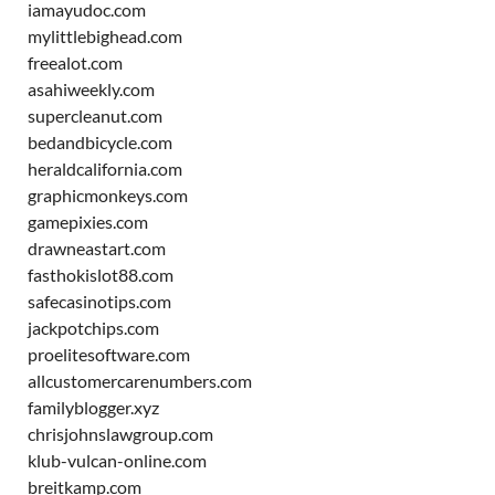
iamayudoc.com
mylittlebighead.com
freealot.com
asahiweekly.com
supercleanut.com
bedandbicycle.com
heraldcalifornia.com
graphicmonkeys.com
gamepixies.com
drawneastart.com
fasthokislot88.com
safecasinotips.com
jackpotchips.com
proelitesoftware.com
allcustomercarenumbers.com
familyblogger.xyz
chrisjohnslawgroup.com
klub-vulcan-online.com
breitkamp.com