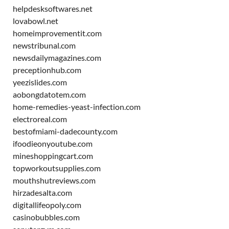
helpdesksoftwares.net
lovabowl.net
homeimprovementit.com
newstribunal.com
newsdailymagazines.com
preceptionhub.com
yeezislides.com
aobongdatotem.com
home-remedies-yeast-infection.com
electroreal.com
bestofmiami-dadecounty.com
ifoodieonyoutube.com
mineshoppingcart.com
topworkoutsupplies.com
mouthshutreviews.com
hirzadesalta.com
digitallifeopoly.com
casinobubbles.com