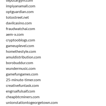
seputargym.com
impiyanamall.com
optguardian.com
totostreet.net
davilcasino.com
fraudwatchai.com
aem-x.com
cryptooblogs.com
gameuplevel.com
homethestyle.com
amuldistribution.com
borobuddur.com
wundermusic.com
gamefungames.com
25-minute-timer.com
creativefuntask.com
engrsaifulsaif.com
cheapbtcminers.com
unionstationtogeorgetown.com