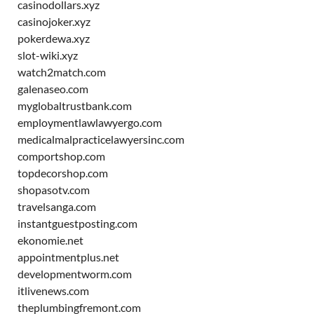
casinodollars.xyz
casinojoker.xyz
pokerdewa.xyz
slot-wiki.xyz
watch2match.com
galenaseo.com
myglobaltrustbank.com
employmentlawlawyergo.com
medicalmalpracticelawyersinc.com
comportshop.com
topdecorshop.com
shopasotv.com
travelsanga.com
instantguestposting.com
ekonomie.net
appointmentplus.net
developmentworm.com
itlivenews.com
theplumbingfremont.com