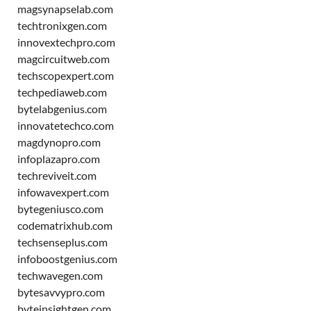
magsynapselab.com
techtronixgen.com
innovextechpro.com
magcircuitweb.com
techscopexpert.com
techpediaweb.com
bytelabgenius.com
innovatetechco.com
magdynopro.com
infoplazapro.com
techreviveit.com
infowavexpert.com
bytegeniusco.com
codematrixhub.com
techsenseplus.com
infoboostgenius.com
techwavegen.com
bytesavvypro.com
byteinsightgen.com