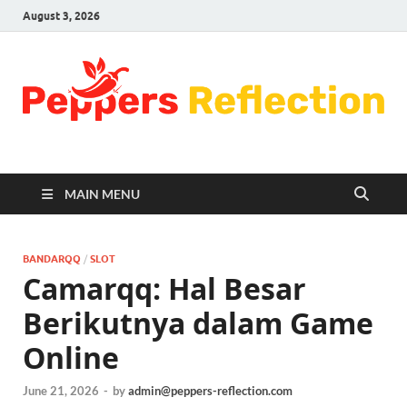
August 3, 2026
Situs PKV Games
Mainkan di situs PKV Games terbaik yang dilengkapi
dengan server berkualitas tinggi dan bonus besar untuk
Terbaik dengan Server
meningkatkan kesenangan bermain Anda.
MAIN MENU
Berkualitas dan Bonus
BANDARQQ
/
SLOT
Besar
Camarqq: Hal Besar
Berikutnya dalam Game
Online
June 21, 2026
-
by
admin@peppers-reflection.com