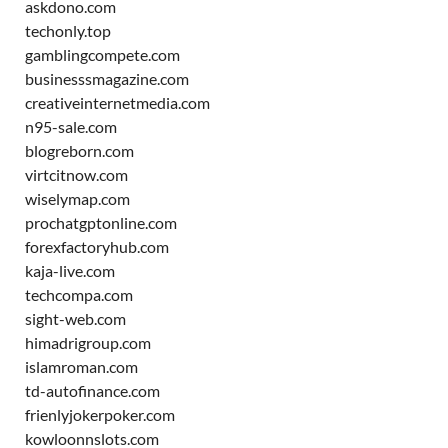
askdono.com
techonly.top
gamblingcompete.com
businesssmagazine.com
creativeinternetmedia.com
n95-sale.com
blogreborn.com
virtcitnow.com
wiselymap.com
prochatgptonline.com
forexfactoryhub.com
kaja-live.com
techcompa.com
sight-web.com
himadrigroup.com
islamroman.com
td-autofinance.com
frienlyjokerpoker.com
kowloonnslots.com