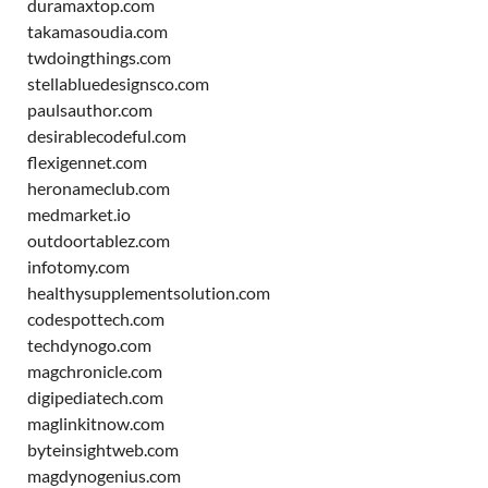
duramaxtop.com
takamasoudia.com
twdoingthings.com
stellabluedesignsco.com
paulsauthor.com
desirablecodeful.com
flexigennet.com
heronameclub.com
medmarket.io
outdoortablez.com
infotomy.com
healthysupplementsolution.com
codespottech.com
techdynogo.com
magchronicle.com
digipediatech.com
maglinkitnow.com
byteinsightweb.com
magdynogenius.com