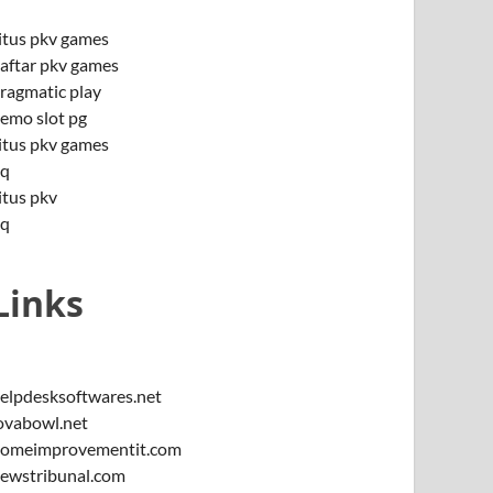
itus pkv games
aftar pkv games
ragmatic play
emo slot pg
itus pkv games
qq
itus pkv
qq
Links
elpdesksoftwares.net
ovabowl.net
omeimprovementit.com
ewstribunal.com