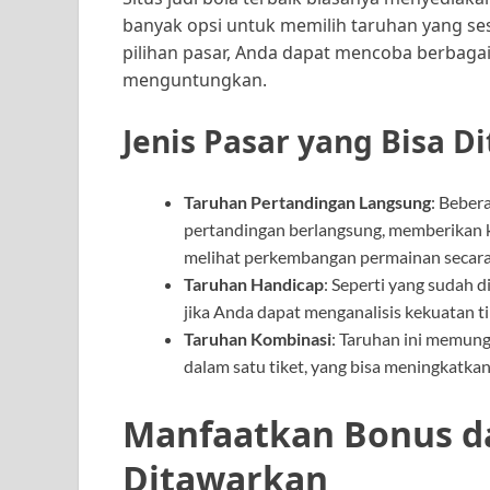
banyak opsi untuk memilih taruhan yang se
pilihan pasar, Anda dapat mencoba berbaga
menguntungkan.
Jenis Pasar yang Bisa D
Taruhan Pertandingan Langsung
: Beber
pertandingan berlangsung, memberikan
melihat perkembangan permainan secara 
Taruhan Handicap
: Seperti yang sudah 
jika Anda dapat menganalisis kekuatan t
Taruhan Kombinasi
: Taruhan ini memu
dalam satu tiket, yang bisa meningkatk
Manfaatkan Bonus d
Ditawarkan