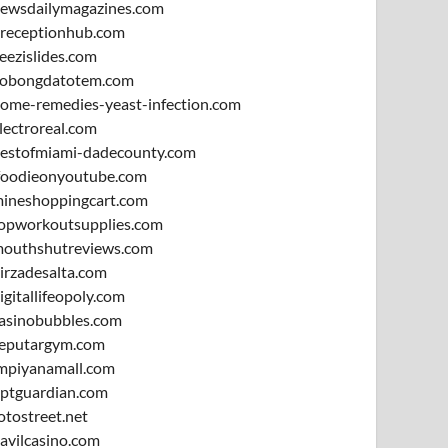
ewsdailymagazines.com
receptionhub.com
eezislides.com
obongdatotem.com
ome-remedies-yeast-infection.com
lectroreal.com
estofmiami-dadecounty.com
foodieonyoutube.com
ineshoppingcart.com
opworkoutsupplies.com
outhshutreviews.com
irzadesalta.com
igitallifeopoly.com
asinobubbles.com
eputargym.com
mpiyanamall.com
ptguardian.com
otostreet.net
avilcasino.com