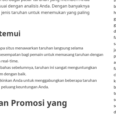
suai dengan analisis Anda. Dengan banyaknya
b
i jenis taruhan untuk menemukan yang paling
h
g
g
itemui
d
f
s
apa situs menawarkan taruhan langsung selama
j
 kesempatan bagi pemain untuk memasang taruhan dengan
p
real-time.
a
dibahas sebelumnya, taruhan ini sangat menguntungkan
f
im dengan baik.
c
ngkinkan Anda untuk menggabungkan beberapa taruhan
k
an peluang keuntungan Anda.
b
t
s
an Promosi yang
s
d