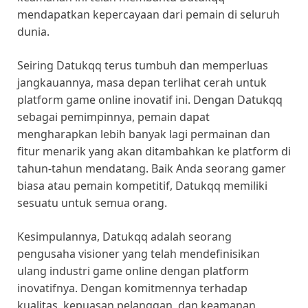
mendapatkan kepercayaan dari pemain di seluruh
dunia.
Seiring Datukqq terus tumbuh dan memperluas
jangkauannya, masa depan terlihat cerah untuk
platform game online inovatif ini. Dengan Datukqq
sebagai pemimpinnya, pemain dapat
mengharapkan lebih banyak lagi permainan dan
fitur menarik yang akan ditambahkan ke platform di
tahun-tahun mendatang. Baik Anda seorang gamer
biasa atau pemain kompetitif, Datukqq memiliki
sesuatu untuk semua orang.
Kesimpulannya, Datukqq adalah seorang
pengusaha visioner yang telah mendefinisikan
ulang industri game online dengan platform
inovatifnya. Dengan komitmennya terhadap
kualitas, kepuasan pelanggan, dan keamanan,