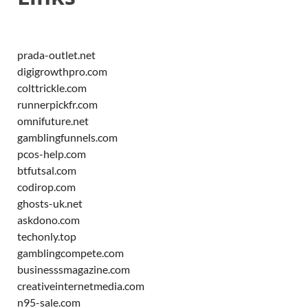
prada-outlet.net
digigrowthpro.com
colttrickle.com
runnerpickfr.com
omnifuture.net
gamblingfunnels.com
pcos-help.com
btfutsal.com
codirop.com
ghosts-uk.net
askdono.com
techonly.top
gamblingcompete.com
businesssmagazine.com
creativeinternetmedia.com
n95-sale.com