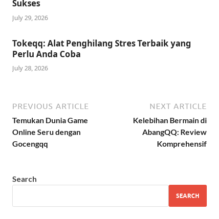
Sukses
July 29, 2026
Tokeqq: Alat Penghilang Stres Terbaik yang
Perlu Anda Coba
July 28, 2026
PREVIOUS ARTICLE
NEXT ARTICLE
Temukan Dunia Game
Kelebihan Bermain di
Online Seru dengan
AbangQQ: Review
Gocengqq
Komprehensif
Search
SEARCH