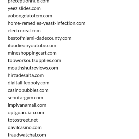
preceptionhub.com
yeezislides.com
aobongdatotem.com
home-remedies-yeast-infection.com
electroreal.com
bestofmiami-dadecounty.com
ifoodieonyoutube.com
mineshoppingcart.com
topworkoutsupplies.com
mouthshutreviews.com
hirzadesalta.com
digitallifeopoly.com
casinobubbles.com
seputargym.com
impiyanamall.com
optguardian.com
totostreet.net
davilcasino.com
fraudwatchai.com