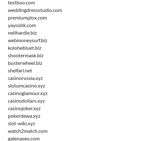
testboo.com
weddingdressstudio.com
premiumplox.com
yayosbk.com
neilhardie.biz
webmoneysurf.biz
kolohebluet.biz
shootermask.biz
busterwheel.biz
shelfari.net
casinorussia.xyz
slotumcasino.xyz
casinoglamour.xyz
casinodollars.xyz
casinojoker.xyz
pokerdewa.xyz
slot-wiki.xyz
watch2match.com
galenaseo.com