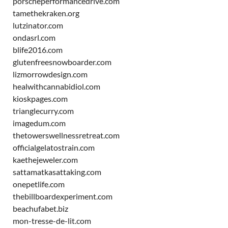
porscheperformancedrive.com
tamethekraken.org
lutzinator.com
ondasrl.com
blife2016.com
glutenfreesnowboarder.com
lizmorrowdesign.com
healwithcannabidiol.com
kioskpages.com
trianglecurry.com
imagedum.com
thetowerswellnessretreat.com
officialgelatostrain.com
kaethejeweler.com
sattamatkasattaking.com
onepetlife.com
thebillboardexperiment.com
beachufabet.biz
mon-tresse-de-lit.com