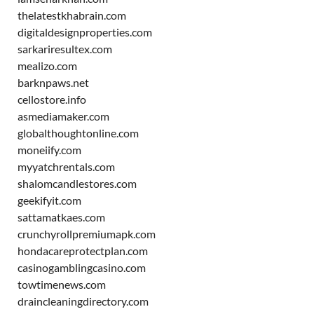
thelatestkhabrain.com
digitaldesignproperties.com
sarkariresultex.com
mealizo.com
barknpaws.net
cellostore.info
asmediamaker.com
globalthoughtonline.com
moneiify.com
myyatchrentals.com
shalomcandlestores.com
geekifyit.com
sattamatkaes.com
crunchyrollpremiumapk.com
hondacareprotectplan.com
casinogamblingcasino.com
towtimenews.com
draincleaningdirectory.com