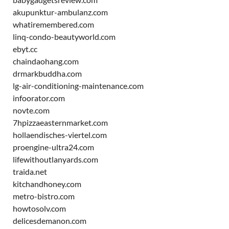
akupunktur-ambulanz.com
whatiremembered.com
linq-condo-beautyworld.com
ebyt.cc
chaindaohang.com
drmarkbuddha.com
lg-air-conditioning-maintenance.com
infoorator.com
novte.com
7hpizzaeasternmarket.com
hollaendisches-viertel.com
proengine-ultra24.com
lifewithoutlanyards.com
traida.net
kitchandhoney.com
metro-bistro.com
howtosolv.com
delicesdemanon.com