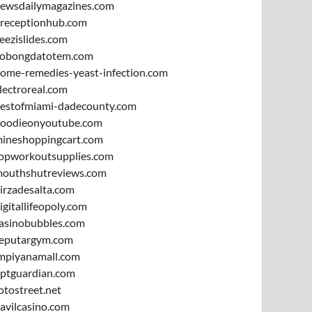
ewsdailymagazines.com
receptionhub.com
eezislides.com
obongdatotem.com
ome-remedies-yeast-infection.com
lectroreal.com
estofmiami-dadecounty.com
foodieonyoutube.com
ineshoppingcart.com
opworkoutsupplies.com
outhshutreviews.com
irzadesalta.com
igitallifeopoly.com
asinobubbles.com
eputargym.com
mpiyanamall.com
ptguardian.com
otostreet.net
avilcasino.com