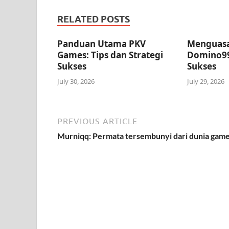
RELATED POSTS
Panduan Utama PKV
Menguasa
Games: Tips dan Strategi
Domino99:
Sukses
Sukses
July 30, 2026
July 29, 2026
PREVIOUS ARTICLE
Murniqq: Permata tersembunyi dari dunia gam