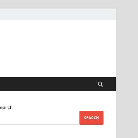
us PKV Games Terbaik
i situs PKV Games terbaik yang dilengkapi dengan
rkualitas tinggi dan bonus besar untuk meningkatkan
gan Server
an bermain Anda.
kualitas dan Bonus
ar
earch
SEARCH