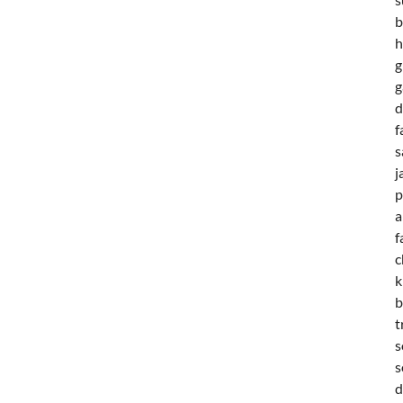
b
h
g
g
d
f
s
j
p
a
f
c
k
b
t
s
s
d