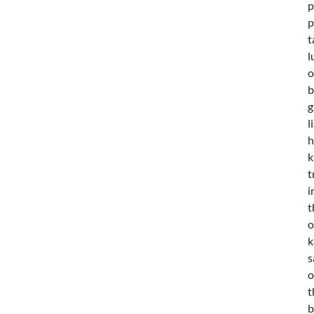
p
p
t
l
o
b
g
l
h
k
t
i
t
o
k
s
o
t
b