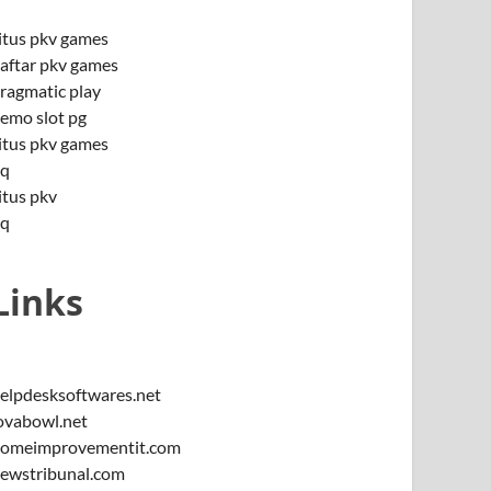
itus pkv games
aftar pkv games
ragmatic play
emo slot pg
itus pkv games
qq
itus pkv
qq
Links
elpdesksoftwares.net
ovabowl.net
omeimprovementit.com
ewstribunal.com