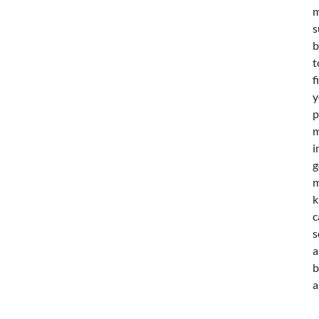
m
s
b
t
f
y
p
m
i
g
m
k
c
s
a
b
a