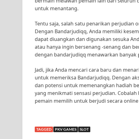
bermain melawan pemain lain dari seluruh 
untuk menantang.
Tentu saja, salah satu penarikan perjudian 
Dengan Bandarjudiqq, Anda memiliki kese
dapat diuangkan dan digunakan sesuka An
atau hanya ingin bersenang -senang dan ber
dengan bandarjudiqq menawarkan banyak pe
Jadi, jika Anda mencari cara baru dan mena
untuk memeriksa Bandarjudiqq. Dengan ak
dan potensi untuk memenangkan hadiah besar
yang menikmati sensasi perjudian. Cobalah h
pemain memilih untuk berjudi secara onlin
TAGGED
PKV GAMES
SLOT