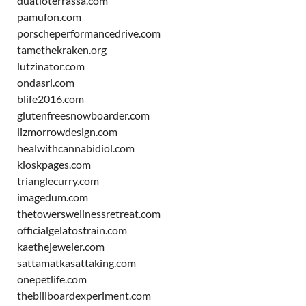
duatloterrassa.com
pamufon.com
porscheperformancedrive.com
tamethekraken.org
lutzinator.com
ondasrl.com
blife2016.com
glutenfreesnowboarder.com
lizmorrowdesign.com
healwithcannabidiol.com
kioskpages.com
trianglecurry.com
imagedum.com
thetowerswellnessretreat.com
officialgelatostrain.com
kaethejeweler.com
sattamatkasattaking.com
onepetlife.com
thebillboardexperiment.com