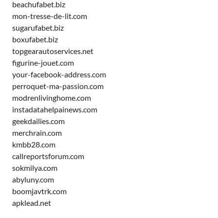
beachufabet.biz
mon-tresse-de-lit.com
sugarufabet.biz
boxufabet.biz
topgearautoservices.net
figurine-jouet.com
your-facebook-address.com
perroquet-ma-passion.com
modrenlivinghome.com
instadatahelpainews.com
geekdailies.com
merchrain.com
kmbb28.com
callreportsforum.com
sokmilya.com
abyluny.com
boomjavtrk.com
apklead.net