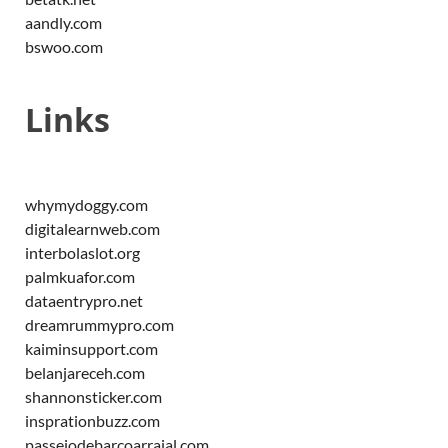
aandly.com
bswoo.com
Links
whymydoggy.com
digitalearnweb.com
interbolaslot.org
palmkuafor.com
dataentrypro.net
dreamrummypro.com
kaiminsupport.com
belanjareceh.com
shannonsticker.com
insprationbuzz.com
passeiodebarcoarraial.com