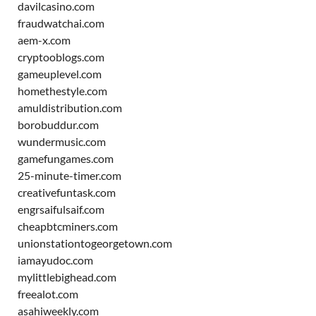
davilcasino.com
fraudwatchai.com
aem-x.com
cryptooblogs.com
gameuplevel.com
homethestyle.com
amuldistribution.com
borobuddur.com
wundermusic.com
gamefungames.com
25-minute-timer.com
creativefuntask.com
engrsaifulsaif.com
cheapbtcminers.com
unionstationtogeorgetown.com
iamayudoc.com
mylittlebighead.com
freealot.com
asahiweekly.com