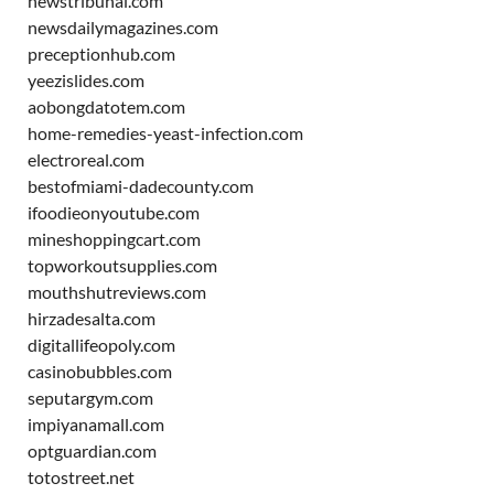
newstribunal.com
newsdailymagazines.com
preceptionhub.com
yeezislides.com
aobongdatotem.com
home-remedies-yeast-infection.com
electroreal.com
bestofmiami-dadecounty.com
ifoodieonyoutube.com
mineshoppingcart.com
topworkoutsupplies.com
mouthshutreviews.com
hirzadesalta.com
digitallifeopoly.com
casinobubbles.com
seputargym.com
impiyanamall.com
optguardian.com
totostreet.net