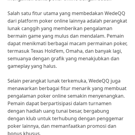
Salah satu fitur utama yang membedakan WedeQQ
dari platform poker online lainnya adalah perangkat
lunak canggih yang memberikan pengalaman
bermain game yang mulus dan mendalam. Pemain
dapat menikmati berbagai macam permainan poker,
termasuk Texas Hold’em, Omaha, dan banyak lagi,
semuanya dengan grafik yang menakjubkan dan
gameplay yang halus.
Selain perangkat lunak terkemuka, WedeQQ juga
menawarkan berbagai fitur menarik yang membuat
pengalaman poker online semakin menyenangkan.
Pemain dapat berpartisipasi dalam turnamen
dengan hadiah uang tunai besar, bergabung
dengan klub untuk terhubung dengan penggemar
poker lainnya, dan memanfaatkan promosi dan
bonus khusus.