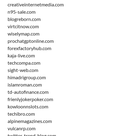
creativeinternetmedia.com
n95-sale.com
blogreborn.com
virtcitnow.com
wiselymap.com
prochatgptonline.com
forexfactoryhub.com
kaja-live.com
techcompa.com
sight-web.com
himadrigroup.com
islamroman.com
td-autofinance.com
frienlyjokerpoker.com
kowloonnslots.com
techibro.com
alpinemagazines.com
vulcanrp.com
twitter-trend-blog.com