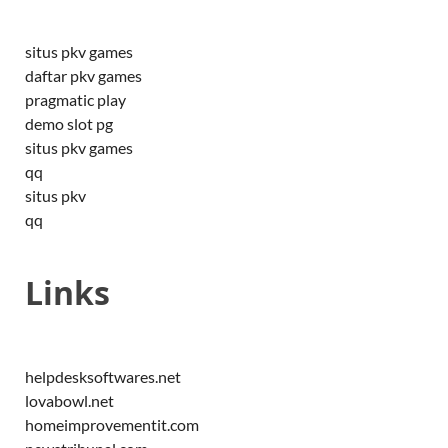
situs pkv games
daftar pkv games
pragmatic play
demo slot pg
situs pkv games
qq
situs pkv
qq
Links
helpdesksoftwares.net
lovabowl.net
homeimprovementit.com